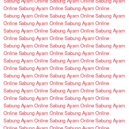
Sabung Ayam Online
Sabung Ayam Online
Sabung Ayam
Online
Sabung Ayam Online
Sabung Ayam Online
Sabung Ayam Online
Sabung Ayam Online
Sabung Ayam
Online
Sabung Ayam Online
Sabung Ayam Online
Sabung Ayam Online
Sabung Ayam Online
Sabung Ayam
Online
Sabung Ayam Online
Sabung Ayam Online
Sabung Ayam Online
Sabung Ayam Online
Sabung Ayam
Online
Sabung Ayam Online
Sabung Ayam Online
Sabung Ayam Online
Sabung Ayam Online
Sabung Ayam
Online
Sabung Ayam Online
Sabung Ayam Online
Sabung Ayam Online
Sabung Ayam Online
Sabung Ayam
Online
Sabung Ayam Online
Sabung Ayam Online
Sabung Ayam Online
Sabung Ayam Online
Sabung Ayam
Online
Sabung Ayam Online
Sabung Ayam Online
Sabung Ayam Online
Sabung Ayam Online
Sabung Ayam
Online
Sabung Ayam Online
Sabung Ayam Online
Sabung Ayam Online
Sabung Ayam Online
Sabung Ayam
Online
Sabung Ayam Online
Sabung Ayam Online