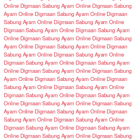
Online Digmaan
Sabung Ayam Online Digmaan
Sabung
Ayam Online Digmaan
Sabung Ayam Online Digmaan
Sabung Ayam Online Digmaan
Sabung Ayam Online
Digmaan
Sabung Ayam Online Digmaan
Sabung Ayam
Online Digmaan
Sabung Ayam Online Digmaan
Sabung
Ayam Online Digmaan
Sabung Ayam Online Digmaan
Sabung Ayam Online Digmaan
Sabung Ayam Online
Digmaan
Sabung Ayam Online Digmaan
Sabung Ayam
Online Digmaan
Sabung Ayam Online Digmaan
Sabung
Ayam Online Digmaan
Sabung Ayam Online Digmaan
Sabung Ayam Online Digmaan
Sabung Ayam Online
Digmaan
Sabung Ayam Online Digmaan
Sabung Ayam
Online Digmaan
Sabung Ayam Online Digmaan
Sabung
Ayam Online Digmaan
Sabung Ayam Online Digmaan
Sabung Ayam Online Digmaan
Sabung Ayam Online
Digmaan
Sabung Ayam Online Digmaan
Sabung Ayam
Online Digmaan
Sabung Ayam Online Digmaan
Sabung