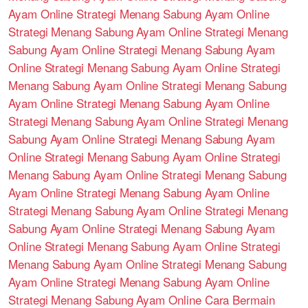
Ayam Online
Strategi Menang Sabung Ayam Online
Strategi Menang Sabung Ayam Online
Strategi Menang
Sabung Ayam Online
Strategi Menang Sabung Ayam
Online
Strategi Menang Sabung Ayam Online
Strategi
Menang Sabung Ayam Online
Strategi Menang Sabung
Ayam Online
Strategi Menang Sabung Ayam Online
Strategi Menang Sabung Ayam Online
Strategi Menang
Sabung Ayam Online
Strategi Menang Sabung Ayam
Online
Strategi Menang Sabung Ayam Online
Strategi
Menang Sabung Ayam Online
Strategi Menang Sabung
Ayam Online
Strategi Menang Sabung Ayam Online
Strategi Menang Sabung Ayam Online
Strategi Menang
Sabung Ayam Online
Strategi Menang Sabung Ayam
Online
Strategi Menang Sabung Ayam Online
Strategi
Menang Sabung Ayam Online
Strategi Menang Sabung
Ayam Online
Strategi Menang Sabung Ayam Online
Strategi Menang Sabung Ayam Online
Cara Bermain