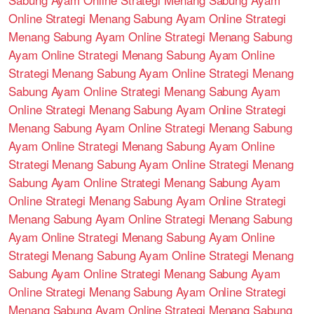
Online
Strategi Menang Sabung Ayam Online
Strategi
Menang Sabung Ayam Online
Strategi Menang Sabung
Ayam Online
Strategi Menang Sabung Ayam Online
Strategi Menang Sabung Ayam Online
Strategi Menang
Sabung Ayam Online
Strategi Menang Sabung Ayam
Online
Strategi Menang Sabung Ayam Online
Strategi
Menang Sabung Ayam Online
Strategi Menang Sabung
Ayam Online
Strategi Menang Sabung Ayam Online
Strategi Menang Sabung Ayam Online
Strategi Menang
Sabung Ayam Online
Strategi Menang Sabung Ayam
Online
Strategi Menang Sabung Ayam Online
Strategi
Menang Sabung Ayam Online
Strategi Menang Sabung
Ayam Online
Strategi Menang Sabung Ayam Online
Strategi Menang Sabung Ayam Online
Strategi Menang
Sabung Ayam Online
Strategi Menang Sabung Ayam
Online
Strategi Menang Sabung Ayam Online
Strategi
Menang Sabung Ayam Online
Strategi Menang Sabung