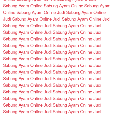
Sabung Ayam Online
Sabung Ayam Online
Sabung Ayam
Online
Sabung Ayam Online
Judi Sabung Ayam Online
Judi Sabung Ayam Online
Judi Sabung Ayam Online
Judi
Sabung Ayam Online
Judi Sabung Ayam Online
Judi
Sabung Ayam Online
Judi Sabung Ayam Online
Judi
Sabung Ayam Online
Judi Sabung Ayam Online
Judi
Sabung Ayam Online
Judi Sabung Ayam Online
Judi
Sabung Ayam Online
Judi Sabung Ayam Online
Judi
Sabung Ayam Online
Judi Sabung Ayam Online
Judi
Sabung Ayam Online
Judi Sabung Ayam Online
Judi
Sabung Ayam Online
Judi Sabung Ayam Online
Judi
Sabung Ayam Online
Judi Sabung Ayam Online
Judi
Sabung Ayam Online
Judi Sabung Ayam Online
Judi
Sabung Ayam Online
Judi Sabung Ayam Online
Judi
Sabung Ayam Online
Judi Sabung Ayam Online
Judi
Sabung Ayam Online
Judi Sabung Ayam Online
Judi
Sabung Ayam Online
Judi Sabung Ayam Online
Judi