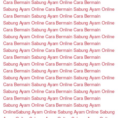
Cara Bermain Sabung Ayam Online
Cara Bermain
Sabung Ayam Online
Cara Bermain Sabung Ayam Online
Cara Bermain Sabung Ayam Online
Cara Bermain
Sabung Ayam Online
Cara Bermain Sabung Ayam Online
Cara Bermain Sabung Ayam Online
Cara Bermain
Sabung Ayam Online
Cara Bermain Sabung Ayam Online
Cara Bermain Sabung Ayam Online
Cara Bermain
Sabung Ayam Online
Cara Bermain Sabung Ayam Online
Cara Bermain Sabung Ayam Online
Cara Bermain
Sabung Ayam Online
Cara Bermain Sabung Ayam Online
Cara Bermain Sabung Ayam Online
Cara Bermain
Sabung Ayam Online
Cara Bermain Sabung Ayam Online
Cara Bermain Sabung Ayam Online
Cara Bermain
Sabung Ayam Online
Cara Bermain Sabung Ayam Online
Cara Bermain Sabung Ayam Online
Cara Bermain
Sabung Ayam Online
Cara Bermain Sabung Ayam
Online
Sabung Ayam Online
Sabung Ayam Online
Sabung