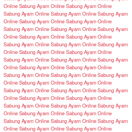
Online
Sabung Ayam Online
Sabung Ayam Online
Sabung Ayam Online
Sabung Ayam Online
Sabung Ayam
Online
Sabung Ayam Online
Sabung Ayam Online
Sabung Ayam Online
Sabung Ayam Online
Sabung Ayam
Online
Sabung Ayam Online
Sabung Ayam Online
Sabung Ayam Online
Sabung Ayam Online
Sabung Ayam
Online
Sabung Ayam Online
Sabung Ayam Online
Sabung Ayam Online
Sabung Ayam Online
Sabung Ayam
Online
Sabung Ayam Online
Sabung Ayam Online
Sabung Ayam Online
Sabung Ayam Online
Sabung Ayam
Online
Sabung Ayam Online
Sabung Ayam Online
Sabung Ayam Online
Sabung Ayam Online
Sabung Ayam
Online
Sabung Ayam Online
Sabung Ayam Online
Sabung Ayam Online
Sabung Ayam Online
Sabung Ayam
Online
Sabung Ayam Online
Sabung Ayam Online
Sabung Ayam Online
Sabung Ayam Online
Sabung Ayam
Online
Sabung Ayam Online
Sabung Ayam Online