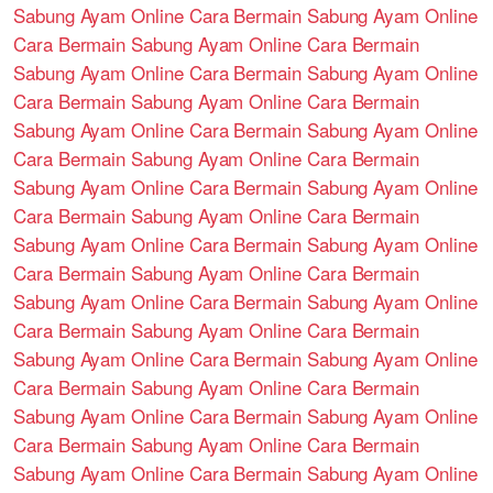
Sabung Ayam Online
Cara Bermain Sabung Ayam Online
Cara Bermain Sabung Ayam Online
Cara Bermain
Sabung Ayam Online
Cara Bermain Sabung Ayam Online
Cara Bermain Sabung Ayam Online
Cara Bermain
Sabung Ayam Online
Cara Bermain Sabung Ayam Online
Cara Bermain Sabung Ayam Online
Cara Bermain
Sabung Ayam Online
Cara Bermain Sabung Ayam Online
Cara Bermain Sabung Ayam Online
Cara Bermain
Sabung Ayam Online
Cara Bermain Sabung Ayam Online
Cara Bermain Sabung Ayam Online
Cara Bermain
Sabung Ayam Online
Cara Bermain Sabung Ayam Online
Cara Bermain Sabung Ayam Online
Cara Bermain
Sabung Ayam Online
Cara Bermain Sabung Ayam Online
Cara Bermain Sabung Ayam Online
Cara Bermain
Sabung Ayam Online
Cara Bermain Sabung Ayam Online
Cara Bermain Sabung Ayam Online
Cara Bermain
Sabung Ayam Online
Cara Bermain Sabung Ayam Online