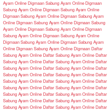
Ayam Online Digmaan
Sabung Ayam Online Digmaan
Sabung Ayam Online Digmaan
Sabung Ayam Online
Digmaan
Sabung Ayam Online Digmaan
Sabung Ayam
Online Digmaan
Sabung Ayam Online Digmaan
Sabung
Ayam Online Digmaan
Sabung Ayam Online Digmaan
Sabung Ayam Online Digmaan
Sabung Ayam Online
Digmaan
Sabung Ayam Online Digmaan
Sabung Ayam
Online Digmaan
Sabung Ayam Online Digmaan
Daftar
Sabung Ayam Online
Daftar Sabung Ayam Online
Daftar
Sabung Ayam Online
Daftar Sabung Ayam Online
Daftar
Sabung Ayam Online
Daftar Sabung Ayam Online
Daftar
Sabung Ayam Online
Daftar Sabung Ayam Online
Daftar
Sabung Ayam Online
Daftar Sabung Ayam Online
Daftar
Sabung Ayam Online
Daftar Sabung Ayam Online
Daftar
Sabung Ayam Online
Daftar Sabung Ayam Online
Daftar
Sabung Ayam Online
Daftar Sabung Ayam Online
Daftar
Sabung Ayam Online
Daftar Sabung Ayam Online
Daftar