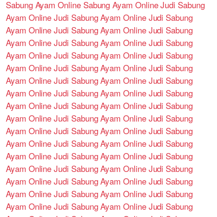
Sabung Ayam Online
Sabung Ayam Online
Judi Sabung
Ayam Online
Judi Sabung Ayam Online
Judi Sabung
Ayam Online
Judi Sabung Ayam Online
Judi Sabung
Ayam Online
Judi Sabung Ayam Online
Judi Sabung
Ayam Online
Judi Sabung Ayam Online
Judi Sabung
Ayam Online
Judi Sabung Ayam Online
Judi Sabung
Ayam Online
Judi Sabung Ayam Online
Judi Sabung
Ayam Online
Judi Sabung Ayam Online
Judi Sabung
Ayam Online
Judi Sabung Ayam Online
Judi Sabung
Ayam Online
Judi Sabung Ayam Online
Judi Sabung
Ayam Online
Judi Sabung Ayam Online
Judi Sabung
Ayam Online
Judi Sabung Ayam Online
Judi Sabung
Ayam Online
Judi Sabung Ayam Online
Judi Sabung
Ayam Online
Judi Sabung Ayam Online
Judi Sabung
Ayam Online
Judi Sabung Ayam Online
Judi Sabung
Ayam Online
Judi Sabung Ayam Online
Judi Sabung
Ayam Online
Judi Sabung Ayam Online
Judi Sabung