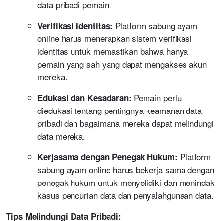
data pribadi pemain.
Platform sabung ayam
Verifikasi Identitas:
online harus menerapkan sistem verifikasi
identitas untuk memastikan bahwa hanya
pemain yang sah yang dapat mengakses akun
mereka.
Pemain perlu
Edukasi dan Kesadaran:
diedukasi tentang pentingnya keamanan data
pribadi dan bagaimana mereka dapat melindungi
data mereka.
Platform
Kerjasama dengan Penegak Hukum:
sabung ayam online harus bekerja sama dengan
penegak hukum untuk menyelidiki dan menindak
kasus pencurian data dan penyalahgunaan data.
Tips Melindungi Data Pribadi: