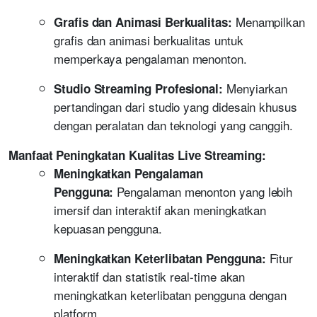
Menampilkan
Grafis dan Animasi Berkualitas:
grafis dan animasi berkualitas untuk
memperkaya pengalaman menonton.
Menyiarkan
Studio Streaming Profesional:
pertandingan dari studio yang didesain khusus
dengan peralatan dan teknologi yang canggih.
Manfaat Peningkatan Kualitas Live Streaming:
Meningkatkan Pengalaman
Pengalaman menonton yang lebih
Pengguna:
imersif dan interaktif akan meningkatkan
kepuasan pengguna.
Fitur
Meningkatkan Keterlibatan Pengguna:
interaktif dan statistik real-time akan
meningkatkan keterlibatan pengguna dengan
platform.