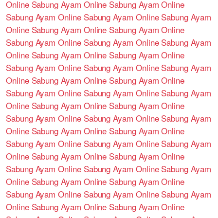
Online
Sabung Ayam Online
Sabung Ayam Online
Sabung Ayam Online
Sabung Ayam Online
Sabung Ayam
Online
Sabung Ayam Online
Sabung Ayam Online
Sabung Ayam Online
Sabung Ayam Online
Sabung Ayam
Online
Sabung Ayam Online
Sabung Ayam Online
Sabung Ayam Online
Sabung Ayam Online
Sabung Ayam
Online
Sabung Ayam Online
Sabung Ayam Online
Sabung Ayam Online
Sabung Ayam Online
Sabung Ayam
Online
Sabung Ayam Online
Sabung Ayam Online
Sabung Ayam Online
Sabung Ayam Online
Sabung Ayam
Online
Sabung Ayam Online
Sabung Ayam Online
Sabung Ayam Online
Sabung Ayam Online
Sabung Ayam
Online
Sabung Ayam Online
Sabung Ayam Online
Sabung Ayam Online
Sabung Ayam Online
Sabung Ayam
Online
Sabung Ayam Online
Sabung Ayam Online
Sabung Ayam Online
Sabung Ayam Online
Sabung Ayam
Online
Sabung Ayam Online
Sabung Ayam Online