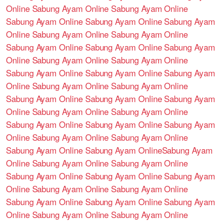
Online
Sabung Ayam Online
Sabung Ayam Online
Sabung Ayam Online
Sabung Ayam Online
Sabung Ayam
Online
Sabung Ayam Online
Sabung Ayam Online
Sabung Ayam Online
Sabung Ayam Online
Sabung Ayam
Online
Sabung Ayam Online
Sabung Ayam Online
Sabung Ayam Online
Sabung Ayam Online
Sabung Ayam
Online
Sabung Ayam Online
Sabung Ayam Online
Sabung Ayam Online
Sabung Ayam Online
Sabung Ayam
Online
Sabung Ayam Online
Sabung Ayam Online
Sabung Ayam Online
Sabung Ayam Online
Sabung Ayam
Online
Sabung Ayam Online
Sabung Ayam Online
Sabung Ayam Online
Sabung Ayam Online
Sabung Ayam
Online
Sabung Ayam Online
Sabung Ayam Online
Sabung Ayam Online
Sabung Ayam Online
Sabung Ayam
Online
Sabung Ayam Online
Sabung Ayam Online
Sabung Ayam Online
Sabung Ayam Online
Sabung Ayam
Online
Sabung Ayam Online
Sabung Ayam Online