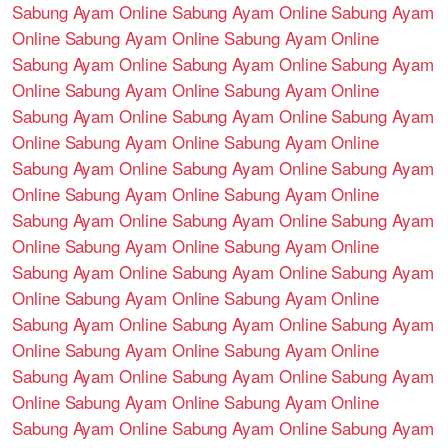
Sabung Ayam Online
Sabung Ayam Online
Sabung Ayam
Online
Sabung Ayam Online
Sabung Ayam Online
Sabung Ayam Online
Sabung Ayam Online
Sabung Ayam
Online
Sabung Ayam Online
Sabung Ayam Online
Sabung Ayam Online
Sabung Ayam Online
Sabung Ayam
Online
Sabung Ayam Online
Sabung Ayam Online
Sabung Ayam Online
Sabung Ayam Online
Sabung Ayam
Online
Sabung Ayam Online
Sabung Ayam Online
Sabung Ayam Online
Sabung Ayam Online
Sabung Ayam
Online
Sabung Ayam Online
Sabung Ayam Online
Sabung Ayam Online
Sabung Ayam Online
Sabung Ayam
Online
Sabung Ayam Online
Sabung Ayam Online
Sabung Ayam Online
Sabung Ayam Online
Sabung Ayam
Online
Sabung Ayam Online
Sabung Ayam Online
Sabung Ayam Online
Sabung Ayam Online
Sabung Ayam
Online
Sabung Ayam Online
Sabung Ayam Online
Sabung Ayam Online
Sabung Ayam Online
Sabung Ayam