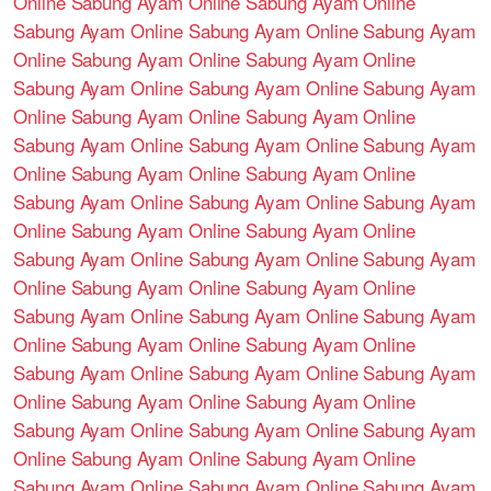
Online
Sabung Ayam Online
Sabung Ayam Online
Sabung Ayam Online
Sabung Ayam Online
Sabung Ayam
Online
Sabung Ayam Online
Sabung Ayam Online
Sabung Ayam Online
Sabung Ayam Online
Sabung Ayam
Online
Sabung Ayam Online
Sabung Ayam Online
Sabung Ayam Online
Sabung Ayam Online
Sabung Ayam
Online
Sabung Ayam Online
Sabung Ayam Online
Sabung Ayam Online
Sabung Ayam Online
Sabung Ayam
Online
Sabung Ayam Online
Sabung Ayam Online
Sabung Ayam Online
Sabung Ayam Online
Sabung Ayam
Online
Sabung Ayam Online
Sabung Ayam Online
Sabung Ayam Online
Sabung Ayam Online
Sabung Ayam
Online
Sabung Ayam Online
Sabung Ayam Online
Sabung Ayam Online
Sabung Ayam Online
Sabung Ayam
Online
Sabung Ayam Online
Sabung Ayam Online
Sabung Ayam Online
Sabung Ayam Online
Sabung Ayam
Online
Sabung Ayam Online
Sabung Ayam Online
Sabung Ayam Online
Sabung Ayam Online
Sabung Ayam