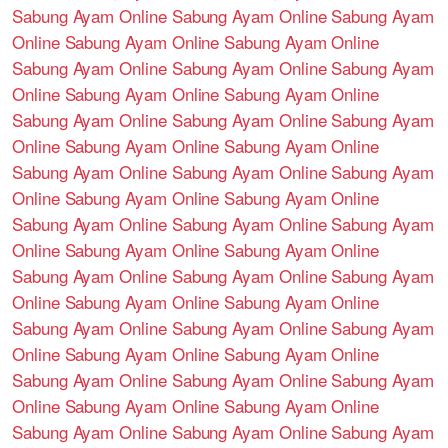
Sabung Ayam Online
Sabung Ayam Online
Sabung Ayam
Online
Sabung Ayam Online
Sabung Ayam Online
Sabung Ayam Online
Sabung Ayam Online
Sabung Ayam
Online
Sabung Ayam Online
Sabung Ayam Online
Sabung Ayam Online
Sabung Ayam Online
Sabung Ayam
Online
Sabung Ayam Online
Sabung Ayam Online
Sabung Ayam Online
Sabung Ayam Online
Sabung Ayam
Online
Sabung Ayam Online
Sabung Ayam Online
Sabung Ayam Online
Sabung Ayam Online
Sabung Ayam
Online
Sabung Ayam Online
Sabung Ayam Online
Sabung Ayam Online
Sabung Ayam Online
Sabung Ayam
Online
Sabung Ayam Online
Sabung Ayam Online
Sabung Ayam Online
Sabung Ayam Online
Sabung Ayam
Online
Sabung Ayam Online
Sabung Ayam Online
Sabung Ayam Online
Sabung Ayam Online
Sabung Ayam
Online
Sabung Ayam Online
Sabung Ayam Online
Sabung Ayam Online
Sabung Ayam Online
Sabung Ayam