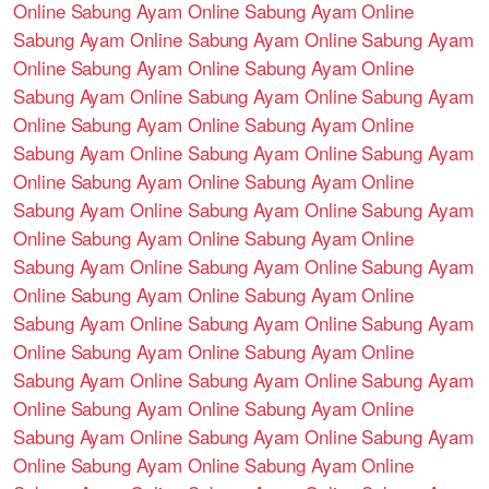
Online
Sabung Ayam Online
Sabung Ayam Online
Sabung Ayam Online
Sabung Ayam Online
Sabung Ayam
Online
Sabung Ayam Online
Sabung Ayam Online
Sabung Ayam Online
Sabung Ayam Online
Sabung Ayam
Online
Sabung Ayam Online
Sabung Ayam Online
Sabung Ayam Online
Sabung Ayam Online
Sabung Ayam
Online
Sabung Ayam Online
Sabung Ayam Online
Sabung Ayam Online
Sabung Ayam Online
Sabung Ayam
Online
Sabung Ayam Online
Sabung Ayam Online
Sabung Ayam Online
Sabung Ayam Online
Sabung Ayam
Online
Sabung Ayam Online
Sabung Ayam Online
Sabung Ayam Online
Sabung Ayam Online
Sabung Ayam
Online
Sabung Ayam Online
Sabung Ayam Online
Sabung Ayam Online
Sabung Ayam Online
Sabung Ayam
Online
Sabung Ayam Online
Sabung Ayam Online
Sabung Ayam Online
Sabung Ayam Online
Sabung Ayam
Online
Sabung Ayam Online
Sabung Ayam Online