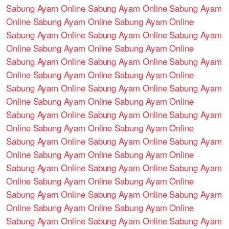
Sabung Ayam Online
Sabung Ayam Online
Sabung Ayam
Online
Sabung Ayam Online
Sabung Ayam Online
Sabung Ayam Online
Sabung Ayam Online
Sabung Ayam
Online
Sabung Ayam Online
Sabung Ayam Online
Sabung Ayam Online
Sabung Ayam Online
Sabung Ayam
Online
Sabung Ayam Online
Sabung Ayam Online
Sabung Ayam Online
Sabung Ayam Online
Sabung Ayam
Online
Sabung Ayam Online
Sabung Ayam Online
Sabung Ayam Online
Sabung Ayam Online
Sabung Ayam
Online
Sabung Ayam Online
Sabung Ayam Online
Sabung Ayam Online
Sabung Ayam Online
Sabung Ayam
Online
Sabung Ayam Online
Sabung Ayam Online
Sabung Ayam Online
Sabung Ayam Online
Sabung Ayam
Online
Sabung Ayam Online
Sabung Ayam Online
Sabung Ayam Online
Sabung Ayam Online
Sabung Ayam
Online
Sabung Ayam Online
Sabung Ayam Online
Sabung Ayam Online
Sabung Ayam Online
Sabung Ayam