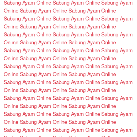
Sabung Ayam Online
Sabung Ayam Online
Sabung Ayam
Online
Sabung Ayam Online
Sabung Ayam Online
Sabung Ayam Online
Sabung Ayam Online
Sabung Ayam
Online
Sabung Ayam Online
Sabung Ayam Online
Sabung Ayam Online
Sabung Ayam Online
Sabung Ayam
Online
Sabung Ayam Online
Sabung Ayam Online
Sabung Ayam Online
Sabung Ayam Online
Sabung Ayam
Online
Sabung Ayam Online
Sabung Ayam Online
Sabung Ayam Online
Sabung Ayam Online
Sabung Ayam
Online
Sabung Ayam Online
Sabung Ayam Online
Sabung Ayam Online
Sabung Ayam Online
Sabung Ayam
Online
Sabung Ayam Online
Sabung Ayam Online
Sabung Ayam Online
Sabung Ayam Online
Sabung Ayam
Online
Sabung Ayam Online
Sabung Ayam Online
Sabung Ayam Online
Sabung Ayam Online
Sabung Ayam
Online
Sabung Ayam Online
Sabung Ayam Online
Sabung Ayam Online
Sabung Ayam Online
Sabung Ayam