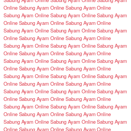
Online
Sabung Ayam Online
Sabung Ayam Online
Sabung Ayam Online
Sabung Ayam Online
Sabung Ayam
Online
Sabung Ayam Online
Sabung Ayam Online
Sabung Ayam Online
Sabung Ayam Online
Sabung Ayam
Online
Sabung Ayam Online
Sabung Ayam Online
Sabung Ayam Online
Sabung Ayam Online
Sabung Ayam
Online
Sabung Ayam Online
Sabung Ayam Online
Sabung Ayam Online
Sabung Ayam Online
Sabung Ayam
Online
Sabung Ayam Online
Sabung Ayam Online
Sabung Ayam Online
Sabung Ayam Online
Sabung Ayam
Online
Sabung Ayam Online
Sabung Ayam Online
Sabung Ayam Online
Sabung Ayam Online
Sabung Ayam
Online
Sabung Ayam Online
Sabung Ayam Online
Sabung Ayam Online
Sabung Ayam Online
Sabung Ayam
Online
Sabung Ayam Online
Sabung Ayam Online
Sabung Ayam Online
Sabung Ayam Online
Sabung Ayam
Online
Sabung Ayam Online
Sabung Ayam Online