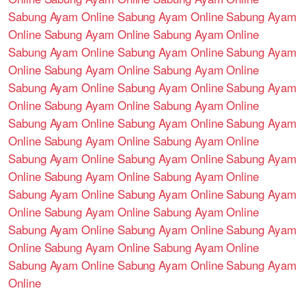
Sabung Ayam Online
Sabung Ayam Online
Sabung Ayam
Online
Sabung Ayam Online
Sabung Ayam Online
Sabung Ayam Online
Sabung Ayam Online
Sabung Ayam
Online
Sabung Ayam Online
Sabung Ayam Online
Sabung Ayam Online
Sabung Ayam Online
Sabung Ayam
Online
Sabung Ayam Online
Sabung Ayam Online
Sabung Ayam Online
Sabung Ayam Online
Sabung Ayam
Online
Sabung Ayam Online
Sabung Ayam Online
Sabung Ayam Online
Sabung Ayam Online
Sabung Ayam
Online
Sabung Ayam Online
Sabung Ayam Online
Sabung Ayam Online
Sabung Ayam Online
Sabung Ayam
Online
Sabung Ayam Online
Sabung Ayam Online
Sabung Ayam Online
Sabung Ayam Online
Sabung Ayam
Online
Sabung Ayam Online
Sabung Ayam Online
Sabung Ayam Online
Sabung Ayam Online
Sabung Ayam
Online