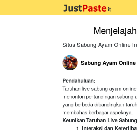
Menjelajah
Situs Sabung Ayam Online I
Sabung Ayam Online
Pendahuluan:
Taruhan live sabung ayam online
menonton pertandingan sabung 
yang berbeda dibandingkan taruha
membahas berbagai aspeknya.
Keunikan Taruhan Live Sabung
Interaksi dan Keterlib