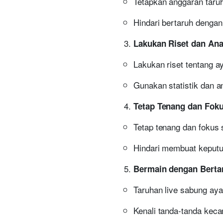
Tetapkan anggaran taruha
Hindari bertaruh denga
Lakukan Riset dan Anal
Lakukan riset tentang a
Gunakan statistik dan 
Tetap Tenang dan Foku
Tetap tenang dan fokus
Hindari membuat keputu
Bermain dengan Berta
Taruhan live sabung aya
Kenali tanda-tanda kecan