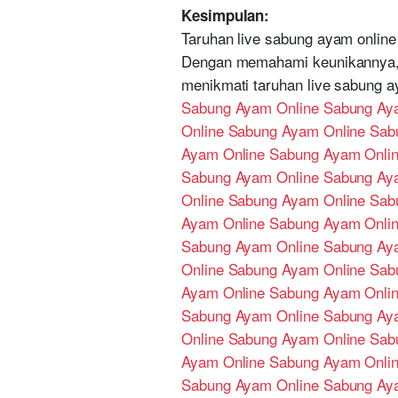
Kesimpulan:
Taruhan live sabung ayam onlin
Dengan memahami keunikannya
menikmati taruhan live sabung
Sabung Ayam Online
Sabung Ay
Online
Sabung Ayam Online
Sab
Ayam Online
Sabung Ayam Onli
Sabung Ayam Online
Sabung Ay
Online
Sabung Ayam Online
Sab
Ayam Online
Sabung Ayam Onli
Sabung Ayam Online
Sabung Ay
Online
Sabung Ayam Online
Sab
Ayam Online
Sabung Ayam Onli
Sabung Ayam Online
Sabung Ay
Online
Sabung Ayam Online
Sab
Ayam Online
Sabung Ayam Onli
Sabung Ayam Online
Sabung Ay