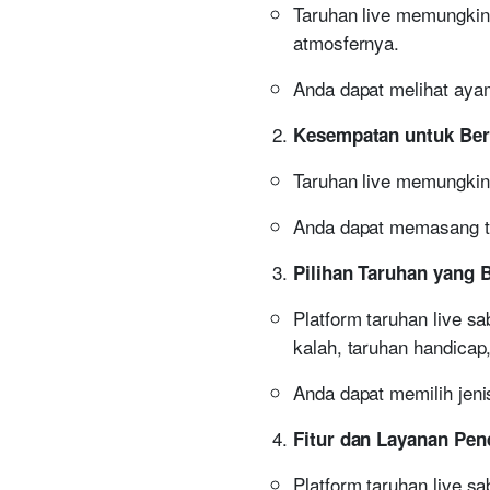
Taruhan live memungkin
atmosfernya.
Anda dapat melihat aya
Kesempatan untuk Ber
Taruhan live memungkin
Anda dapat memasang ta
Pilihan Taruhan yang 
Platform taruhan live s
kalah,
taruhan handicap
Anda dapat memilih jeni
Fitur dan Layanan Pe
Platform taruhan live s