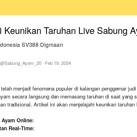
i Keunikan Taruhan Live Sabung 
ndonesia SV388 Digmaan
@
Sabung_Ayam_20
·
Feb 19, 2024
 telah menjadi fenomena populer di kalangan penggemar judi 
ayam secara langsung dan memasang taruhan di saat yang
n tradisional.
Artikel ini akan menjelajahi keunikan taruhan
 Ayam Online:
atan Real-Time: