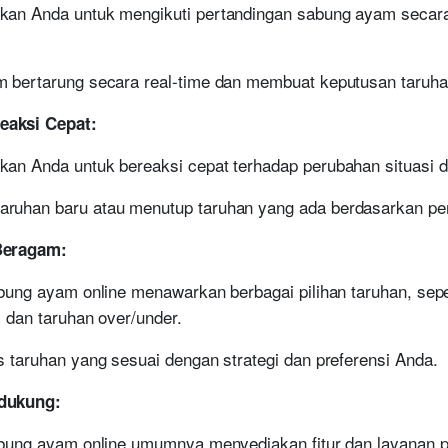
kan Anda untuk mengikuti pertandingan sabung ayam secar
m bertarung secara real-time dan membuat keputusan taruh
eaksi Cepat:
kan Anda untuk bereaksi cepat terhadap perubahan situasi 
ruhan baru atau menutup taruhan yang ada berdasarkan pe
Beragam:
abung ayam online menawarkan berbagai pilihan taruhan,
sepe
,
dan taruhan over/under.
s taruhan yang sesuai dengan strategi dan preferensi Anda.
ndukung:
abung ayam online umumnya menyediakan fitur dan layanan pe