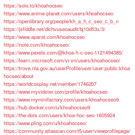
https://solo.to/khoahocseo
https://www.anime-planet.com/users/khoahocseo
https://openlibrary.org/people/kh_a_h_c_seo_c_b_n
https://jsfiddle.net/dichvuseoaudit/bj10d53x/3/
https://www.aparat.com/khoahocseo
https://note.com/khoahocseo/
https://www.pexels.com/@khoa-h-c-seo-1121494385/
https://learn.microsoft.com/vi-vn/users/khoahocseo/
https://trove.nla.gov.au/userProfile/user/user:public:khoa
hocseo/about
https://worldcosplay.net/member/1746207
https://www.myvidster.com/profile/khoahocseo
https://www.myminifactory.com/users/khoahocseo9
https://hub.docker.com/u/khoahocseo9
https://the-dots.com/users/khoa-hoc-seo-1605924
https://www.pling.com/u/khoahocseo/
https://community.atlassian.com/t5/user/viewprofilepage/