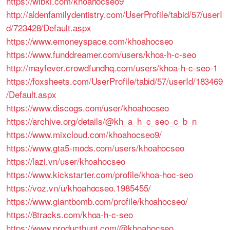
https://wibki.com/khoahocseo9
http://aldenfamilydentistry.com/UserProfile/tabid/57/userI
d/723428/Default.aspx
https://www.emoneyspace.com/khoahocseo
https://www.funddreamer.com/users/khoa-h-c-seo
http://mayfever.crowdfundhq.com/users/khoa-h-c-seo-1
https://foxsheets.com/UserProfile/tabid/57/userId/183469
/Default.aspx
https://www.discogs.com/user/khoahocseo
https://archive.org/details/@kh_a_h_c_seo_c_b_n
https://www.mixcloud.com/khoahocseo9/
https://www.gta5-mods.com/users/khoahocseo
https://lazi.vn/user/khoahocseo
https://www.kickstarter.com/profile/khoa-hoc-seo
https://voz.vn/u/khoahocseo.1985455/
https://www.giantbomb.com/profile/khoahocseo/
https://8tracks.com/khoa-h-c-seo
https://www.producthunt.com/@khoahocseo