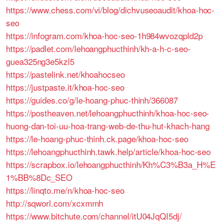
https://www.chess.com/vi/blog/dichvuseoaudit/khoa-hoc-
seo
https://infogram.com/khoa-hoc-seo-1h984wvozqpld2p
https://padlet.com/lehoangphucthinh/kh-a-h-c-seo-
guea325ng3e5kzl5
https://pastelink.net/khoahocseo
https://justpaste.it/khoa-hoc-seo
https://guides.co/g/le-hoang-phuc-thinh/366087
https://postheaven.net/lehoangphucthinh/khoa-hoc-seo-
huong-dan-toi-uu-hoa-trang-web-de-thu-hut-khach-hang
https://le-hoang-phuc-thinh.ck.page/khoa-hoc-seo
https://lehoangphucthinh.tawk.help/article/khoa-hoc-seo
https://scrapbox.io/lehoangphucthinh/Kh%C3%B3a_H%E
1%BB%8Dc_SEO
https://linqto.me/n/khoa-hoc-seo
http://sqworl.com/xcxmmh
https://www.bitchute.com/channel/itU04JqQI5dj/