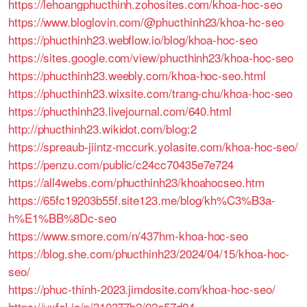
https://lehoangphucthinh.zohosites.com/khoa-hoc-seo
https://www.bloglovin.com/@phucthinh23/khoa-hc-seo
https://phucthinh23.webflow.io/blog/khoa-hoc-seo
https://sites.google.com/view/phucthinh23/khoa-hoc-seo
https://phucthinh23.weebly.com/khoa-hoc-seo.html
https://phucthinh23.wixsite.com/trang-chu/khoa-hoc-seo
https://phucthinh23.livejournal.com/640.html
http://phucthinh23.wikidot.com/blog:2
https://spreaub-jiintz-mccurk.yolasite.com/khoa-hoc-seo/
https://penzu.com/public/c24cc70435e7e724
https://all4webs.com/phucthinh23/khoahocseo.htm
https://65fc19203b55f.site123.me/blog/kh%C3%B3a-
h%E1%BB%8Dc-seo
https://www.smore.com/n/437hm-khoa-hoc-seo
https://blog.she.com/phucthinh23/2024/04/15/khoa-hoc-
seo/
https://phuc-thinh-2023.jimdosite.com/khoa-hoc-seo/
https://uxfol.io/p/310377b2/02e57d04