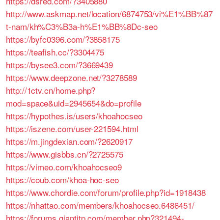
https://dsred.com/?3405880
http://www.askmap.net/location/6874753/vi%E1%BB%87
t-nam/kh%C3%B3a-h%E1%BB%8Dc-seo
https://byfc0396.com/?3858175
https://teafish.cc/?3304475
https://bysee3.com/?3669439
https://www.deepzone.net/?3278589
http://1ctv.cn/home.php?
mod=space&uid=2945654&do=profile
https://hypothes.is/users/khoahocseo
https://iszene.com/user-221594.html
https://m.jingdexian.com/?2620917
https://www.gisbbs.cn/?2725575
https://vimeo.com/khoahocseo9
https://coub.com/khoa-hoc-seo
https://www.chordie.com/forum/profile.php?id=1918438
https://nhattao.com/members/khoahocseo.6486451/
https://forums.giantitp.com/member.php?321494-