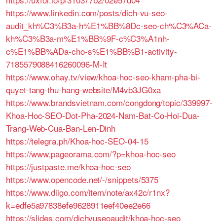
https://www.linkedin.com/posts/dich-vu-seo-
audit_kh%C3%B3a-h%E1%BB%8Dc-seo-ch%C3%ACa-
kh%C3%B3a-m%E1%BB%9F-c%C3%A1nh-
c%E1%BB%ADa-cho-s%E1%BB%B1-activity-
7185579088416260096-M-It
https://www.ohay.tv/view/khoa-hoc-seo-kham-pha-bi-
quyet-tang-thu-hang-website/M4vb3JG0xa
https://www.brandsvietnam.com/congdong/topic/339997-
Khoa-Hoc-SEO-Dot-Pha-2024-Nam-Bat-Co-Hoi-Dua-
Trang-Web-Cua-Ban-Len-Dinh
https://telegra.ph/Khoa-hoc-SEO-04-15
https://www.pageorama.com/?p=khoa-hoc-seo
https://justpaste.me/khoa-hoc-seo
https://www.opencode.net/-/snippets/5375
https://www.diigo.com/item/note/ax42c/r1nx?
k=edfe5a97838efe9628911eef40ee2e66
https://slides.com/dichvuseoaudit/khoa-hoc-seo