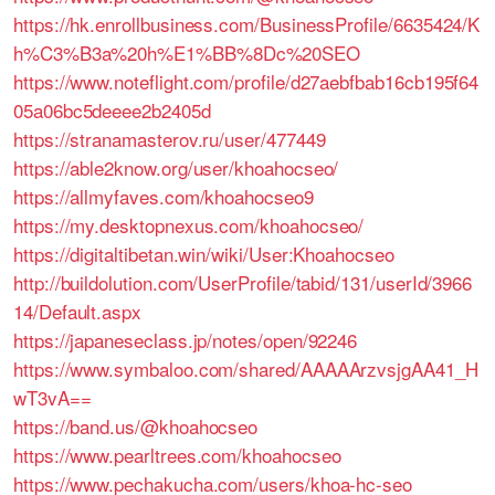
https://hk.enrollbusiness.com/BusinessProfile/6635424/K
h%C3%B3a%20h%E1%BB%8Dc%20SEO
https://www.noteflight.com/profile/d27aebfbab16cb195f64
05a06bc5deeee2b2405d
https://stranamasterov.ru/user/477449
https://able2know.org/user/khoahocseo/
https://allmyfaves.com/khoahocseo9
https://my.desktopnexus.com/khoahocseo/
https://digitaltibetan.win/wiki/User:Khoahocseo
http://buildolution.com/UserProfile/tabid/131/userId/3966
14/Default.aspx
https://japaneseclass.jp/notes/open/92246
https://www.symbaloo.com/shared/AAAAArzvsjgAA41_H
wT3vA==
https://band.us/@khoahocseo
https://www.pearltrees.com/khoahocseo
https://www.pechakucha.com/users/khoa-hc-seo