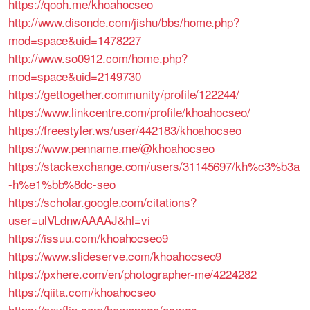
https://qooh.me/khoahocseo
http://www.disonde.com/jishu/bbs/home.php?
mod=space&uid=1478227
http://www.so0912.com/home.php?
mod=space&uid=2149730
https://gettogether.community/profile/122244/
https://www.linkcentre.com/profile/khoahocseo/
https://freestyler.ws/user/442183/khoahocseo
https://www.penname.me/@khoahocseo
https://stackexchange.com/users/31145697/kh%c3%b3a
-h%e1%bb%8dc-seo
https://scholar.google.com/citations?
user=ulVLdnwAAAAJ&hl=vi
https://issuu.com/khoahocseo9
https://www.slideserve.com/khoahocseo9
https://pxhere.com/en/photographer-me/4224282
https://qiita.com/khoahocseo
https://anyflip.com/homepage/acmqs