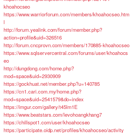
khoahocseo
https://www.warriorforum.com/members/khoahocseo.htm
l
http://forum.yealink.com/forum/member.php?
action=profile&uid=326516
http://forum.cncprovn.com/members/170885-khoahocseo
https://www.sqlservercentral.com/forums/user/khoahocs
eo
http://dungdong.com/home.php?
mod=space&uid=2930909
https://gockhuat.net/member.php?u=140785
https://cn1.cari.com.my/home.php?
mod=space&uid=2541579&do=index
https://imgur.com/gallery/t45lm1E
https://www.beatstars.com/levohoangkhang7
https://chillspot1.com/user/khoahocseo
https://participate.oidp.net/profiles/khoahocseo/activity