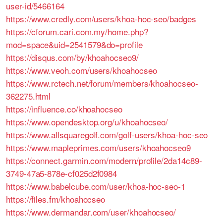
user-id/5466164
https://www.credly.com/users/khoa-hoc-seo/badges
https://cforum.cari.com.my/home.php?
mod=space&uid=2541579&do=profile
https://disqus.com/by/khoahocseo9/
https://www.veoh.com/users/khoahocseo
https://www.rctech.net/forum/members/khoahocseo-
362275.html
https://influence.co/khoahocseo
https://www.opendesktop.org/u/khoahocseo/
https://www.allsquaregolf.com/golf-users/khoa-hoc-seo
https://www.mapleprimes.com/users/khoahocseo9
https://connect.garmin.com/modern/profile/2da14c89-
3749-47a5-878e-cf025d2f0984
https://www.babelcube.com/user/khoa-hoc-seo-1
https://files.fm/khoahocseo
https://www.dermandar.com/user/khoahocseo/