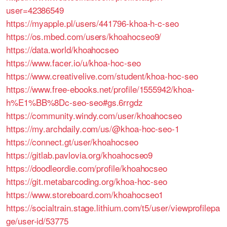
user=42386549
https://myapple.pl/users/441796-khoa-h-c-seo
https://os.mbed.com/users/khoahocseo9/
https://data.world/khoahocseo
https://www.facer.io/u/khoa-hoc-seo
https://www.creativelive.com/student/khoa-hoc-seo
https://www.free-ebooks.net/profile/1555942/khoa-
h%E1%BB%8Dc-seo-seo#gs.6rrgdz
https://community.windy.com/user/khoahocseo
https://my.archdaily.com/us/@khoa-hoc-seo-1
https://connect.gt/user/khoahocseo
https://gitlab.pavlovia.org/khoahocseo9
https://doodleordie.com/profile/khoahocseo
https://git.metabarcoding.org/khoa-hoc-seo
https://www.storeboard.com/khoahocseo1
https://socialtrain.stage.lithium.com/t5/user/viewprofilepa
ge/user-id/53775