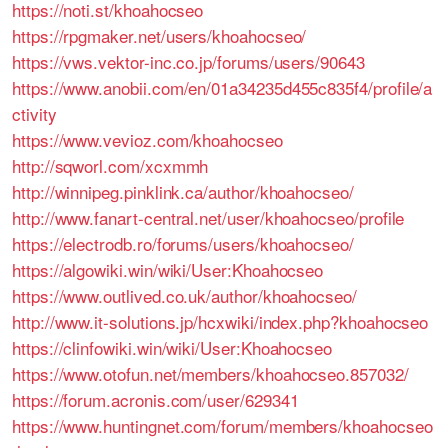
https://noti.st/khoahocseo
https://rpgmaker.net/users/khoahocseo/
https://vws.vektor-inc.co.jp/forums/users/90643
https://www.anobii.com/en/01a34235d455c835f4/profile/a
ctivity
https://www.vevioz.com/khoahocseo
http://sqworl.com/xcxmmh
http://winnipeg.pinklink.ca/author/khoahocseo/
http://www.fanart-central.net/user/khoahocseo/profile
https://electrodb.ro/forums/users/khoahocseo/
https://algowiki.win/wiki/User:Khoahocseo
https://www.outlived.co.uk/author/khoahocseo/
http://www.it-solutions.jp/hcxwiki/index.php?khoahocseo
https://clinfowiki.win/wiki/User:Khoahocseo
https://www.otofun.net/members/khoahocseo.857032/
https://forum.acronis.com/user/629341
https://www.huntingnet.com/forum/members/khoahocseo