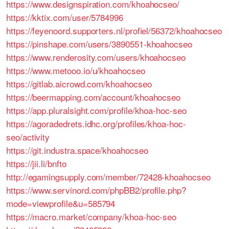
https://www.designspiration.com/khoahocseo/
https://kktix.com/user/5784996
https://feyenoord.supporters.nl/profiel/56372/khoahocseo
https://pinshape.com/users/3890551-khoahocseo
https://www.renderosity.com/users/khoahocseo
https://www.metooo.io/u/khoahocseo
https://gitlab.aicrowd.com/khoahocseo
https://beermapping.com/account/khoahocseo
https://app.pluralsight.com/profile/khoa-hoc-seo
https://agoradedrets.idhc.org/profiles/khoa-hoc-
seo/activity
https://git.industra.space/khoahocseo
https://jii.li/bnfto
http://egamingsupply.com/member/72428-khoahocseo
https://www.servinord.com/phpBB2/profile.php?
mode=viewprofile&u=585794
https://macro.market/company/khoa-hoc-seo