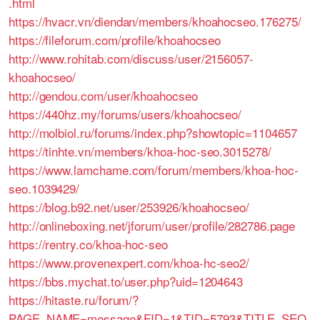
.html
https://hvacr.vn/diendan/members/khoahocseo.176275/
https://fileforum.com/profile/khoahocseo
http://www.rohitab.com/discuss/user/2156057-
khoahocseo/
http://gendou.com/user/khoahocseo
https://440hz.my/forums/users/khoahocseo/
http://molbiol.ru/forums/index.php?showtopic=1104657
https://tinhte.vn/members/khoa-hoc-seo.3015278/
https://www.lamchame.com/forum/members/khoa-hoc-
seo.1039429/
https://blog.b92.net/user/253926/khoahocseo/
http://onlineboxing.net/jforum/user/profile/282786.page
https://rentry.co/khoa-hoc-seo
https://www.provenexpert.com/khoa-hc-seo2/
https://bbs.mychat.to/user.php?uid=1204643
https://hitaste.ru/forum/?
PAGE_NAME=message&FID=1&TID=5793&TITLE_SEO