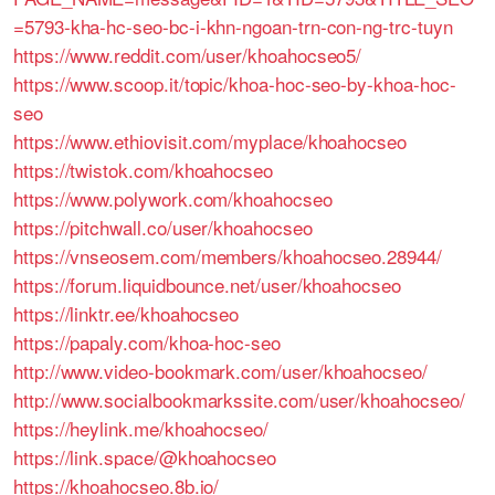
=5793-kha-hc-seo-bc-i-khn-ngoan-trn-con-ng-trc-tuyn
https://www.reddit.com/user/khoahocseo5/
https://www.scoop.it/topic/khoa-hoc-seo-by-khoa-hoc-
seo
https://www.ethiovisit.com/myplace/khoahocseo
https://twistok.com/khoahocseo
https://www.polywork.com/khoahocseo
https://pitchwall.co/user/khoahocseo
https://vnseosem.com/members/khoahocseo.28944/
https://forum.liquidbounce.net/user/khoahocseo
https://linktr.ee/khoahocseo
https://papaly.com/khoa-hoc-seo
http://www.video-bookmark.com/user/khoahocseo/
http://www.socialbookmarkssite.com/user/khoahocseo/
https://heylink.me/khoahocseo/
https://link.space/@khoahocseo
https://khoahocseo.8b.io/