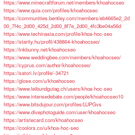
https://www.minecraftforum.net/members/khoahocseo
https://www.quia.com/profiles/khoahocseo
https://communities.bentley.com/members/eb4665e2_2d
00_7f4c_2d00_425d_2d00_8f7e_2d00_4fc3be04a56d
https://www.techinasia.com/profile/khoa-hoc-seo
https://starity.hu/profil/438864-khoahocseo/
https://inkbunny.net/khoahocseo
https://www.weddingbee.com/members/khoahocseo/
https://cyprus.com/author/khoahocseo/
https://satori.lv/profile/-34721
https://glose.com/u/khoahocseo
https://www.leibundgutag.ch/users/khoa-hoc-seo
https://www.intensedebate.com/people/khoahocseo10
https://www.bitsdujour.com/profiles/LUPGvs
https://www.divephotoguide.com/user/khoahocseo
https://artistecard.com/khoahocseo
https://coolors.co/u/khoa-hoc-seo