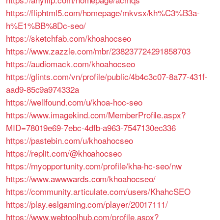
https://fliphtml5.com/homepage/mkvsx/kh%C3%B3a-
h%E1%BB%8Dc-seo/
https://sketchfab.com/khoahocseo
https://www.zazzle.com/mbr/238237724291858703
https://audiomack.com/khoahocseo
https://glints.com/vn/profile/public/4b4c3c07-8a77-431f-
aad9-85c9a974332a
https://wellfound.com/u/khoa-hoc-seo
https://www.imagekind.com/MemberProfile.aspx?
MID=78019e69-7ebc-4dfb-a963-7547130ec336
https://pastebin.com/u/khoahocseo
https://replit.com/@khoahocseo
https://myopportunity.com/profile/kha-hc-seo/nw
https://www.awwwards.com/khoahocseo/
https://community.articulate.com/users/KhahcSEO
https://play.eslgaming.com/player/20017111/
https://www.webtoolhub.com/profile.aspx?