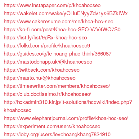
https://www.instapaper.com/p/khoahocseo
https://wakelet.com/wake/yOHuENyyZdv1ys6BZkIWx
https://www.cakeresume.com/me/khoa-hoc-seo
https://ko-fi.com/post/Khoa-hoc-SEO-V7V4WO7S0
https://list.ly/list/9pRx-khoa-hoc-seo
https://folkd.com/profile/khoahocseo9
https://guides.co/g/le-hoang-phuc-thinh/366087
https://mastodonapp.uk/@khoahocseo
https://twitback.com/khoahocseo
https://masto.nu/@khoahocseo
https://timeswriter.com/members/khoahocseo/
https://club.doctissimo.fr/khoahocseo/
http://hcxadmin310.kir.jp/it-solutions/hcxwiki/index.php?
khoahocseo
https://www.elephantjournal.com/profile/khoa-hoc-seo/
https://experiment.com/users/khoahocseo
https://ioby.org/users/levohoangkhang7824910