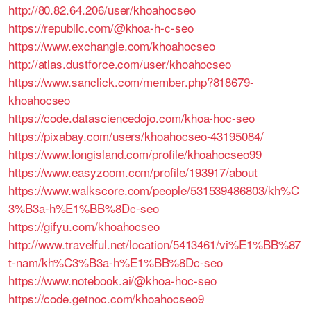
http://80.82.64.206/user/khoahocseo
https://republic.com/@khoa-h-c-seo
https://www.exchangle.com/khoahocseo
http://atlas.dustforce.com/user/khoahocseo
https://www.sanclick.com/member.php?818679-
khoahocseo
https://code.datasciencedojo.com/khoa-hoc-seo
https://pixabay.com/users/khoahocseo-43195084/
https://www.longisland.com/profile/khoahocseo99
https://www.easyzoom.com/profile/193917/about
https://www.walkscore.com/people/531539486803/kh%C
3%B3a-h%E1%BB%8Dc-seo
https://gifyu.com/khoahocseo
http://www.travelful.net/location/5413461/vi%E1%BB%87
t-nam/kh%C3%B3a-h%E1%BB%8Dc-seo
https://www.notebook.ai/@khoa-hoc-seo
https://code.getnoc.com/khoahocseo9