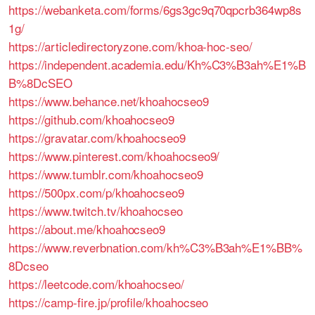
https://webanketa.com/forms/6gs3gc9q70qpcrb364wp8s
1g/
https://articledirectoryzone.com/khoa-hoc-seo/
https://independent.academia.edu/Kh%C3%B3ah%E1%B
B%8DcSEO
https://www.behance.net/khoahocseo9
https://github.com/khoahocseo9
https://gravatar.com/khoahocseo9
https://www.pinterest.com/khoahocseo9/
https://www.tumblr.com/khoahocseo9
https://500px.com/p/khoahocseo9
https://www.twitch.tv/khoahocseo
https://about.me/khoahocseo9
https://www.reverbnation.com/kh%C3%B3ah%E1%BB%
8Dcseo
https://leetcode.com/khoahocseo/
https://camp-fire.jp/profile/khoahocseo