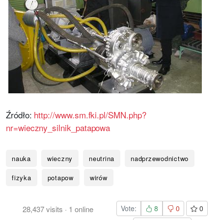
Źródło:
http://www.sm.fki.pl/SMN.php?
nr=wieczny_silnik_patapowa
nauka
wieczny
neutrina
nadprzewodnictwo
fizyka
potapow
wirów
Vote:
8
0
0
28,437
visits
·
1
online