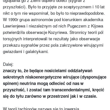
oglądania go z Ziemi dopiero doleci (sygnał z
przyszłości). Było to przyjęte ze sceptycyzmem i 10 lat
nikt o tym nie wspominał, bo było to nieprawdopodobne.
W 1990r grupa astronomów pod kierunkiem akademika
Lawrienjewa i niezależnym od nich Pugaczem z Kijowa
potwierdziła obserwacje Kozyriewa. Stronnicy teorii pól
torsyjnych interpretowali te rezultaty jako obserwacje
przekazu sygnałów przez pola zakrzywione wirującymi
gwiazdami i galaktykami.
Dalej:
znaczy to, że będące nosicielami oddziaływań
sekretnych niskoenergetyczne wirujące (dysponujące
spinem) neutrina mogą odlecieć od nas w
przyszłość, i zostać tam transcendentalnymi, kręcić
się do tyłu zarówno w przestrzeni jak i w czasie.
W teorii tachionów nazywa się to inwersja.