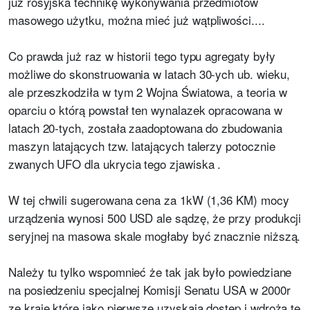
już rosyjska technikę wykonywania przedmiotów
masowego użytku, można mieć już wątpliwości....
Co prawda już raz w historii tego typu agregaty były
możliwe do skonstruowania w latach 30-ych ub. wieku,
ale przeszkodziła w tym 2 Wojna Światowa, a teoria w
oparciu o którą powstał ten wynalazek opracowana w
latach 20-tych, została zaadoptowana do zbudowania
maszyn latających tzw. latających talerzy potocznie
zwanych UFO dla ukrycia tego zjawiska .
W tej chwili sugerowana cena za 1kW (1,36 KM) mocy
urządzenia wynosi 500 USD ale sądzę, że przy produkcji
seryjnej na masowa skale mogłaby być znacznie niższą.
Należy tu tylko wspomnieć że tak jak było powiedziane
na posiedzeniu specjalnej Komisji Senatu USA w 2000r
ze kraje które jako pierwsze uzyskają dostęp i wdrożą te