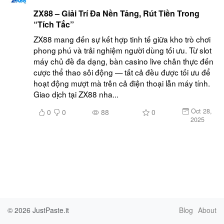
ZX88 – Giải Trí Đa Nền Tảng, Rút Tiền Trong
“Tích Tắc”
ZX88 mang đến sự kết hợp tinh tế giữa kho trò chơi 
phong phú và trải nghiệm người dùng tối ưu. Từ slot 
máy chủ đề đa dạng, bàn casino live chân thực đến 
cược thể thao sôi động — tất cả đều được tối ưu để 
hoạt động mượt mà trên cả điện thoại lẫn máy tính. 
Giao dịch tại ZX88 nha...
Oct 28,
0
0
88
0
2025
© 2026
JustPaste.it
Blog
About