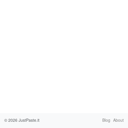
© 2026
JustPaste.it
Blog
About