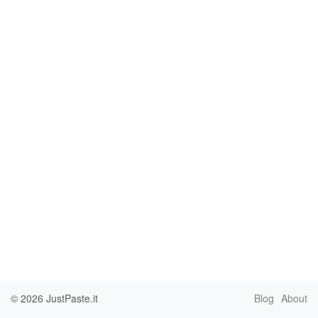
© 2026
JustPaste.it
Blog
About