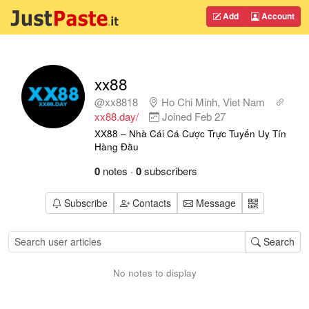
Add
Account
xx88
@xx8818
Ho Chi Minh, Viet Nam
xx88.day/
Joined
Feb 27
XX88 – Nhà Cái Cá Cược Trực Tuyến Uy Tín
Hàng Đầu
0
notes
·
0
subscribers
Subscribe
Contacts
Message
Search
No notes to display