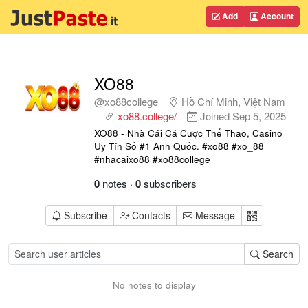
Add
Account
XO88
@xo88college
Hồ Chí Minh, Việt Nam
xo88.college/
Joined
Sep 5, 2025
XO88 - Nhà Cái Cá Cược Thể Thao, Casino
Uy Tín Số #1 Anh Quốc. #xo88 #xo_88
#nhacaixo88 #xo88college
0
notes
·
0
subscribers
Subscribe
Contacts
Message
Search
No notes to display