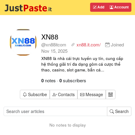
Add
Account
XN88
@xn88itcom
xn88.it.com/
Joined
Nov 15, 2025
XN88 là nhà cái trực tuyến uy tín, cung cấp
hệ thống giải trí đa dạng gồm cá cược thể
thao, casino, slot game, bắn cá...
0
notes
·
0
subscribers
Subscribe
Contacts
Message
Search
No notes to display