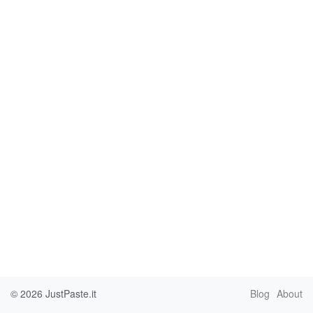
© 2026
JustPaste.it
Blog
About