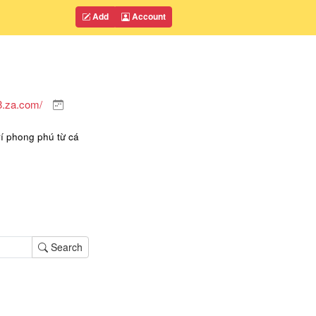
Add
Account
8.za.com/
trí phong phú từ cá
Search