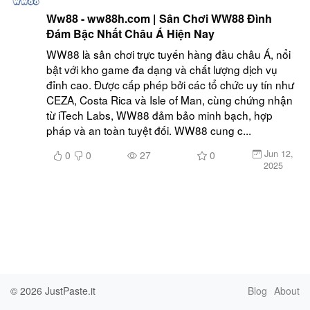
Ww88 - ww88h.com | Sân Chơi WW88 Đình
Đám Bậc Nhất Châu Á Hiện Nay
WW88 là sân chơi trực tuyến hàng đầu châu Á, nổi 
bật với kho game đa dạng và chất lượng dịch vụ 
đỉnh cao. Được cấp phép bởi các tổ chức uy tín như 
CEZA, Costa Rica và Isle of Man, cùng chứng nhận 
từ iTech Labs, WW88 đảm bảo minh bạch, hợp 
pháp và an toàn tuyệt đối. WW88 cung c...
Jun 12,
0
0
27
0
2025
© 2026
JustPaste.it
Blog
About