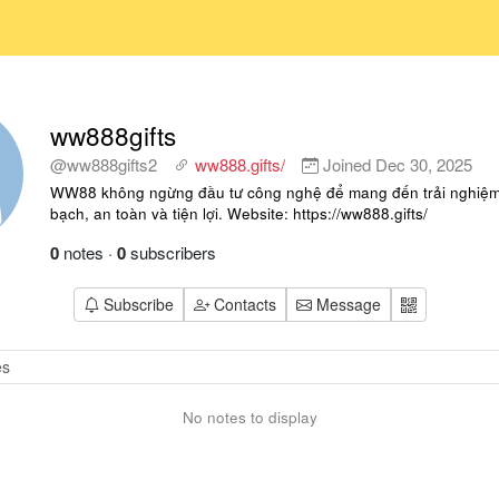
ww888gifts
@ww888gifts2
ww888.gifts/
Joined
Dec 30, 2025
WW88 không ngừng đầu tư công nghệ để mang đến trải nghiệm
bạch, an toàn và tiện lợi. Website: https://ww888.gifts/
0
notes
·
0
subscribers
Subscribe
Contacts
Message
No notes to display