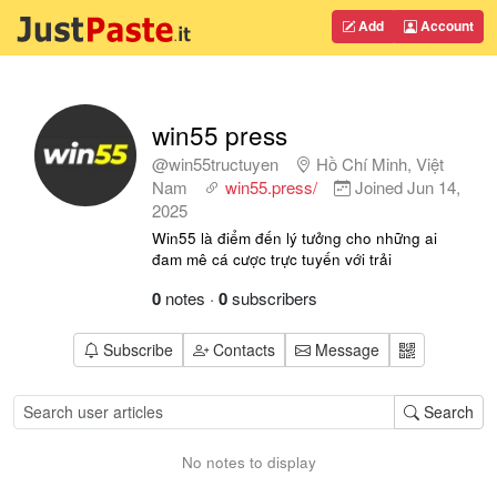
Add
Account
win55 press
@win55tructuyen
Hồ Chí Minh, Việt
Nam
win55.press/
Joined
Jun 14,
2025
Win55 là điểm đến lý tưởng cho những ai
đam mê cá cược trực tuyến với trải
0
notes
·
0
subscribers
Subscribe
Contacts
Message
Search
No notes to display