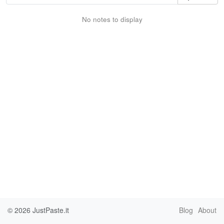
No notes to display
© 2026
JustPaste.it
Blog
About