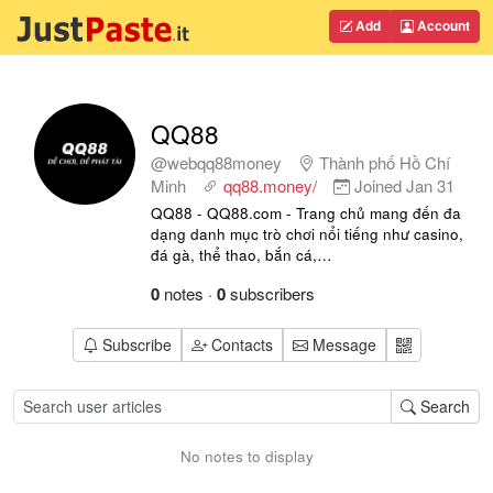
Add
Account
QQ88
@webqq88money
Thành phố Hồ Chí
Minh
qq88.money/
Joined
Jan 31
QQ88 - QQ88.com - Trang chủ mang đến đa
dạng danh mục trò chơi nổi tiếng như casino,
đá gà, thể thao, bắn cá,…
0
notes
·
0
subscribers
Subscribe
Contacts
Message
Search
No notes to display