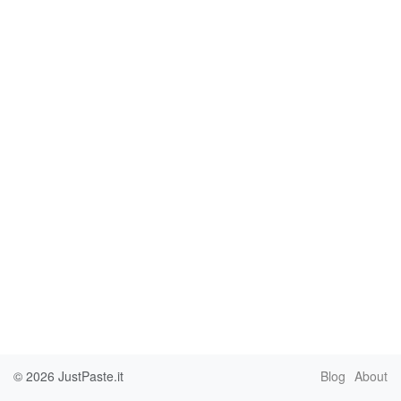
© 2026
JustPaste.it
Blog
About