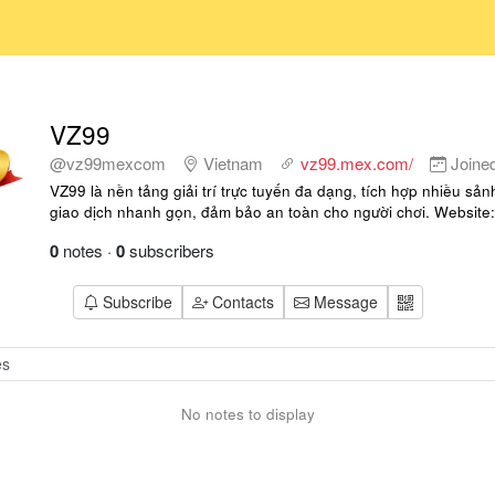
VZ99
@vz99mexcom
Vietnam
vz99.mex.com/
Joine
VZ99 là nền tảng giải trí trực tuyến đa dạng, tích hợp nhiều sả
giao dịch nhanh gọn, đảm bảo an toàn cho người chơi. Website:
0
notes
·
0
subscribers
Subscribe
Contacts
Message
No notes to display