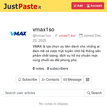
Add
Account
vmax1so
@vmax1so
vmax1.so/
Joined
Dec
23, 2025
VMAX là lựa chọn ưu tiên dành cho những ai
đam mê cá cược trực tuyến nhờ hệ thống sản
phẩm chất lượng, dịch vụ hỗ trợ chuẩn mực
cùng chuỗi ưu đãi phong phú.
0
notes
·
0
subscribers
Subscribe
Contacts
Message
Search
No notes to display