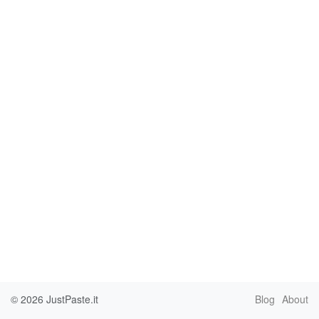
© 2026
JustPaste.it
Blog
About