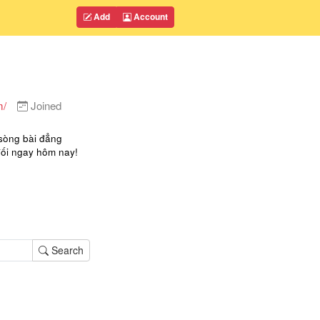
Add
Account
m/
Joined
sòng bài đẳng
 đối ngay hôm nay!
Search