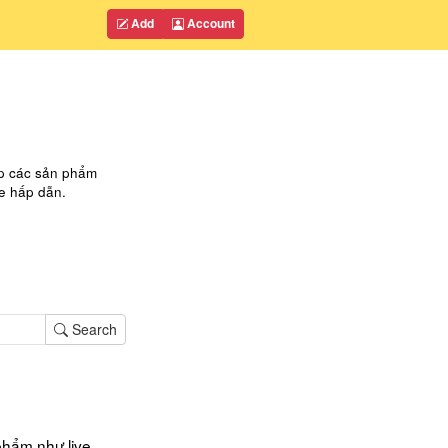
Add
Account
ấp các sản phẩm
de hấp dẫn.
Search
hẩm như live 