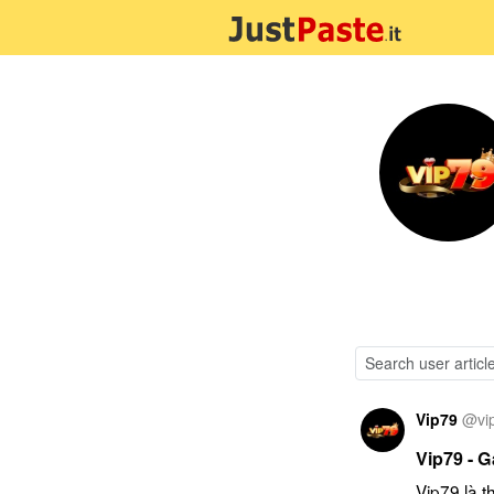
Vip79
@
v
Vip79 - G
Vip79 là t