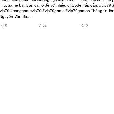
 hũ, game bài, bắn cá, lô đề với nhiều giftcode hấp dẫn. #vip79 #
ip79 #conggamevip79 #vip79game #vip79games Thông tin liên hệ
Nguyễn Văn Bá,...
0
52
0