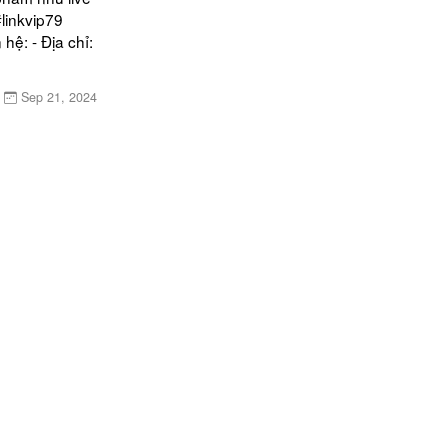
linkvip79 
: - Địa chỉ: 
Sep 21, 2024