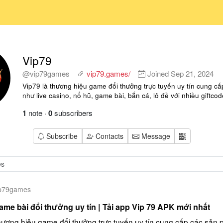
Vip79
@vip79games
vip79.games/
Joined
Sep 21, 2024
Vip79 là thương hiệu game đổi thưởng trực tuyến uy tín cung c
như live casino, nổ hũ, game bài, bắn cá, lô đề với nhiều giftco
1
note
·
0
subscribers
Subscribe
Contacts
Message
ip79games
ame bài đổi thưởng uy tín | Tải app Vip 79 APK mới nhất
hương hiệu game đổi thưởng trực tuyến uy tín cung cấp các sản p