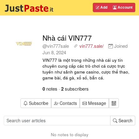
Add
Account
Nhà cái VIN777
@vin777sale
vin777.sale/
Joined
Jun 8, 2024
VIN777 là một trong những nhà cái uy tín
chuyên cung cấp các trò chơi cá cược trực
tuyến như sảnh game casino, cược thể thao,
game bài, đá gà, xổ số, bắn cá.
0
notes
·
2
subscribers
Subscribe
Contacts
Message
Search
No notes to display