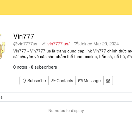
Vin777
@vin7777us
vin7777.us/
Joined
Mar 29, 2024
Vin777 - Vin7777.us là trang cung cấp link Vin777 chính thức m
cái chuyên về các sản phẩm thể thao, casino, bắn cá, nổ hũ, đ
0
notes
·
0
subscribers
Subscribe
Contacts
Message
No notes to display