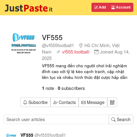
Add
Account
VF555
@vf555football1
Hồ Chí Minh, Việt
Nam
vf555.football/
Joined
Aug 14,
2025
VF555 mang đến cho người chơi trải nghiệm
đỉnh cao với tỷ lệ kèo cạnh tranh, cập nhật
liên tục và nhiều hình thức đặt cược hấp dẫn
1
note
·
0
subscribers
Subscribe
Contacts
Message
Search
VF555
@
vf555football1