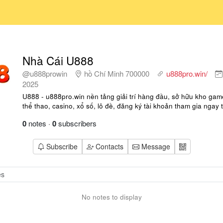
Nhà Cái U888
@u888prowin
hồ Chí Minh 700000
u888pro.win/
2025
U888 - u888pro.win nền tảng giải trí hàng đầu, sở hữu kho gam
thể thao, casino, xổ số, lô đề, đăng ký tài khoản tham gia ngay 
0
notes
·
0
subscribers
Subscribe
Contacts
Message
No notes to display