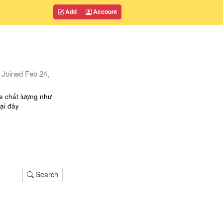
Add
Account
Joined
Feb 24,
e chất lượng như
tại đây
Search