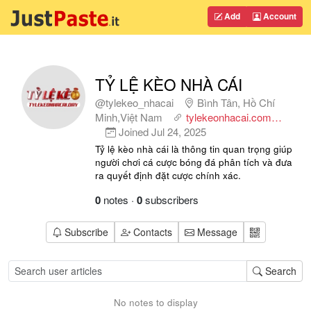
Add
Account
TỶ LỆ KÈO NHÀ CÁI
@tylekeo_nhacai
Bình Tân, Hồ Chí
Minh,Việt Nam
tylekeonhacai.com…
Joined
Jul 24, 2025
Tỷ lệ kèo nhà cái là thông tin quan trọng giúp
người chơi cá cược bóng đá phân tích và đưa
ra quyết định đặt cược chính xác.
0
notes
·
0
subscribers
Subscribe
Contacts
Message
Search
No notes to display