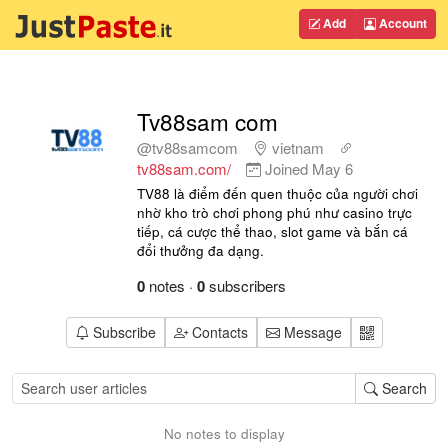
Add
Account
Tv88sam com
@tv88samcom
vietnam
tv88sam.com/
Joined
May 6
TV88 là điểm đến quen thuộc của người chơi
nhờ kho trò chơi phong phú như casino trực
tiếp, cá cược thể thao, slot game và bắn cá
đổi thưởng đa dạng.
0
notes
·
0
subscribers
Subscribe
Contacts
Message
Search
No notes to display