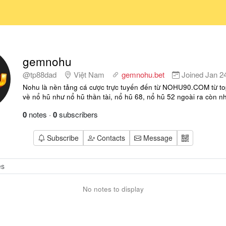
gemnohu
@tp88dad
Việt Nam
gemnohu.bet
Joined
Jan 2
Nohu là nền tảng cá cược trực tuyến đến từ NOHU90.COM từ top
về nổ hũ như nổ hũ thần tài, nổ hũ 68, nổ hũ 52 ngoài ra còn n
0
notes
·
0
subscribers
Subscribe
Contacts
Message
No notes to display