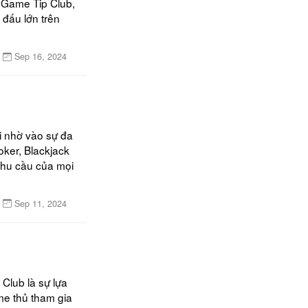
 Game Tip Club, 
đấu lớn trên 
Sep 16, 2024
 nhờ vào sự đa 
ker, Blackjack 
hu cầu của mọi 
Sep 11, 2024
Club là sự lựa 
e thủ tham gia 