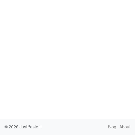
© 2026
JustPaste.it
Blog
About