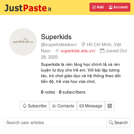
Add
Account
Superkids
@superkidseduvn
Hồ Chí Minh, Việt
Nam
superkids.edu.vn/
Joined
Oct
28, 2025
Superkids là nền tảng học chính tả và rèn
luyện tư duy cho trẻ em. Với bài tập tương
tác, trò chơi giáo dục và hệ thống theo dõi
tiến độ, trẻ vừa học vừa chơi,
0
notes
·
0
subscribers
Subscribe
Contacts
Message
Search