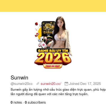
Sunwin
@sunwin20cc
sunwin20.cc/
Joined
Dec 17, 2025
Sunwin gây ấn tượng nhờ cấu trúc giao diện trực quan, phù hợp
lẫn người dùng đã quen với các nền tảng trực tuyến.
0
notes
·
0
subscribers