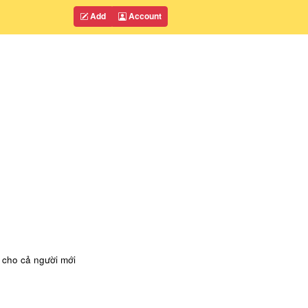
Add
Account
 cho cả người mới