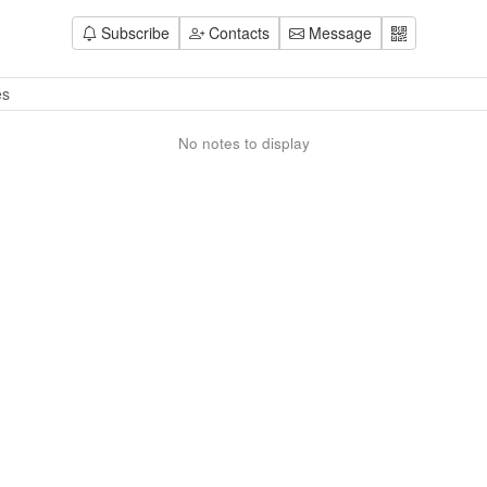
Subscribe
Contacts
Message
No notes to display