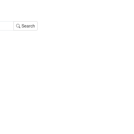
Search