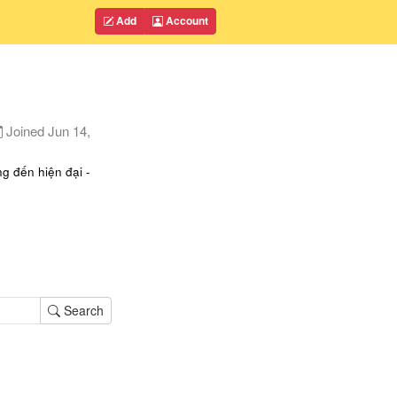
Add
Account
Joined
Jun 14,
g đến hiện đại -
Search