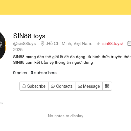
SIN88 toys
@sin88toys
.Hồ Chí Minh, Việt Nam.
sin88.toys/
2025
SIN88 mang đến thế giới lô đề đa dạng, từ hình thức truyền thốn
SIN88 cam kết bảo vệ thông tin người dùng
0
notes
·
0
subscribers
Subscribe
Contacts
Message
No notes to display