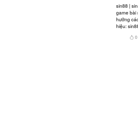
sin88 | si
game bài n
hưởng các
hiệu: sin88
0