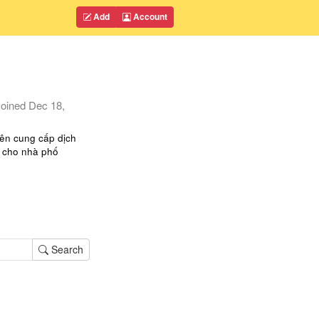
Add
Account
oined
Dec 18,
ên cung cấp dịch
i cho nhà phố
Search