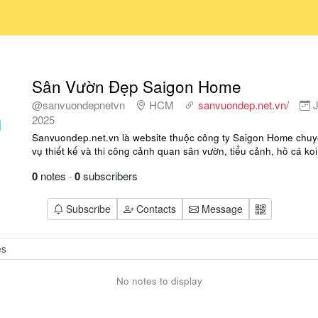
Sân Vườn Đẹp Saigon Home
@sanvuondepnetvn
HCM
sanvuondep.net.vn/
J
2025
Sanvuondep.net.vn là website thuộc công ty Saigon Home chuy
vụ thiết kế và thi công cảnh quan sân vườn, tiểu cảnh, hồ cá ko
0
notes
·
0
subscribers
Subscribe
Contacts
Message
No notes to display