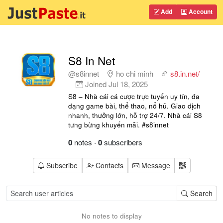
Add
Account
S8 In Net
@s8innet
ho chi minh
s8.in.net/
Joined
Jul 18, 2025
S8 – Nhà cái cá cược trực tuyến uy tín, đa
dạng game bài, thể thao, nổ hũ. Giao dịch
nhanh, thưởng lớn, hỗ trợ 24/7. Nhà cái S8
tưng bừng khuyến mãi. #s8innet
0
notes
·
0
subscribers
Subscribe
Contacts
Message
Search
No notes to display