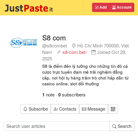
Add
Account
S8 com
@s8combet
Hồ Chí Minh 700000, Việt
Nam
s8-com.bet/
Joined
Oct 29,
2025
S8 là điểm đến lý tưởng cho những tín đồ cá
cược trực tuyến đam mê trải nghiệm đẳng
cấp, nơi hội tụ hàng trăm trò chơi hấp dẫn từ
casino online, slot đổi thưởng
1
note
·
0
subscribers
Subscribe
Contacts
Message
Search