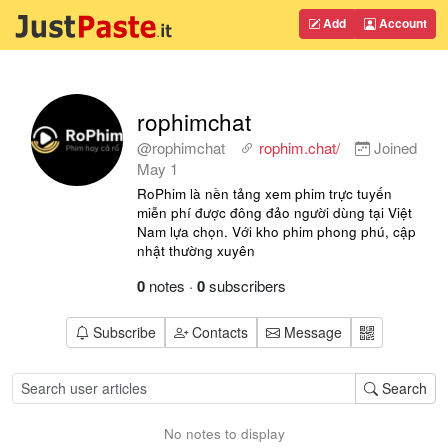
Add
Account
rophimchat
@rophimchat
rophim.chat/
Joined
May 1
RoPhim là nền tảng xem phim trực tuyến
miễn phí được đông đảo người dùng tại Việt
Nam lựa chọn. Với kho phim phong phú, cập
nhật thường xuyên
0
notes
·
0
subscribers
Subscribe
Contacts
Message
Search
No notes to display