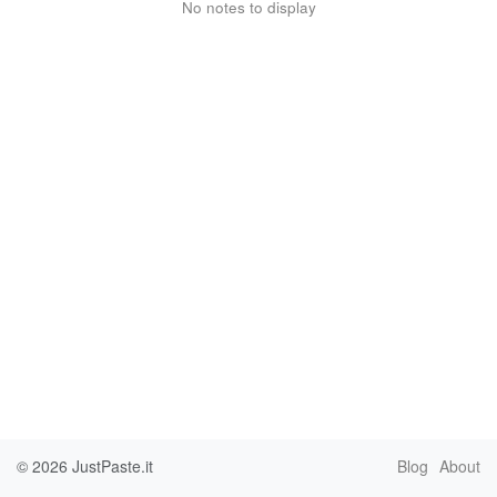
No notes to display
© 2026
JustPaste.it
Blog
About