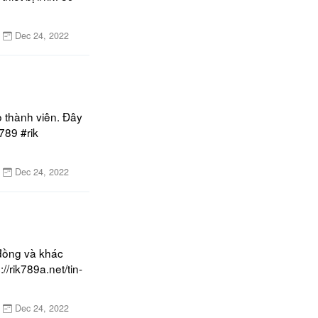
Dec 24, 2022
thành viên. Đây 
89 #rik 
Dec 24, 2022
đồng và khác 
//rik789a.net/tin-
Dec 24, 2022