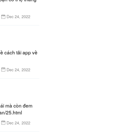
Dec 24, 2022
ề cách tải app về 
Dec 24, 2022
cái mà còn đem 
dan/25.html
Dec 24, 2022