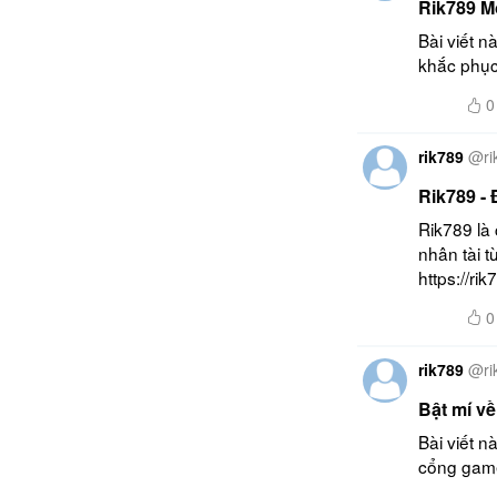
Rik789 Mộ
Bài viết 
khắc phục 
0
rik789
@
r
Rik789 - 
Rik789 là 
nhân tài t
https://rik
0
rik789
@
r
Bật mí v
Bài viết n
cổng game 