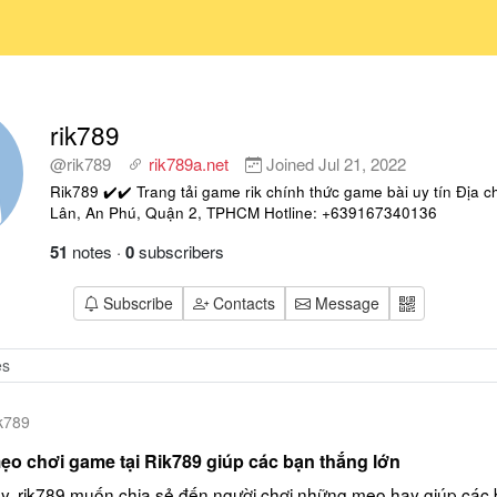
rik789
@rik789
rik789a.net
Joined
Jul 21, 2022
Rik789 ✔️✔️ Trang tải game rik chính thức game bài uy tín Địa 
Lân, An Phú, Quận 2, TPHCM Hotline: +639167340136
51
notes
·
0
subscribers
Subscribe
Contacts
Message
ik789
o chơi game tại Rik789 giúp các bạn thắng lớn
ày, rik789 muốn chia sẻ đến người chơi những mẹo hay giúp các bạ