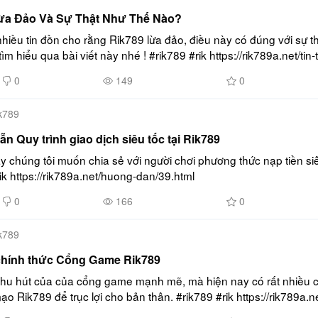
ừa Đảo Và Sự Thật Như Thế Nào?
nhiều tin đồn cho rằng Rik789 lừa đảo, điều này có đúng với sự t
ìm hiểu qua bài viết này nhé ! #rik789 #rik https://rik789a.net/tin-
0
149
0
ik789
 Quy trình giao dịch siêu tốc tại Rik789
ày chúng tôi muốn chia sẻ với người chơi phương thức nạp tiền siêu
ik https://rik789a.net/huong-dan/39.html
0
166
0
ik789
chính thức Cổng Game Rik789
thu hút của của cổng game mạnh mẽ, mà hiện nay có rất nhiều 
ạo Rik789 để trục lợi cho bản thân. #rik789 #rik https://rik789a.ne