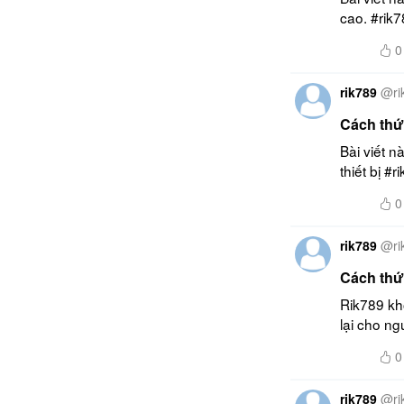
cao. #rik7
0
rik789
@
r
Cách thứ
Bài viết n
thiết bị #
0
rik789
@
r
Cách thức
Rik789 khô
lại cho ng
0
rik789
@
r