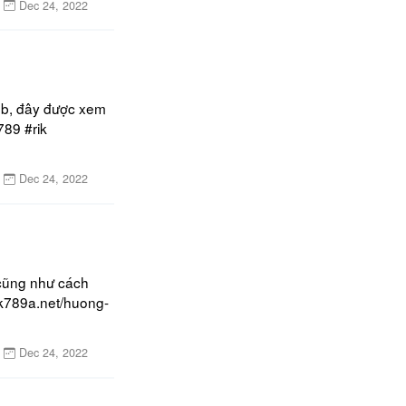
Dec 24, 2022
ub, đây được xem 
89 #rik 
Dec 24, 2022
 cũng như cách 
rik789a.net/huong-
Dec 24, 2022