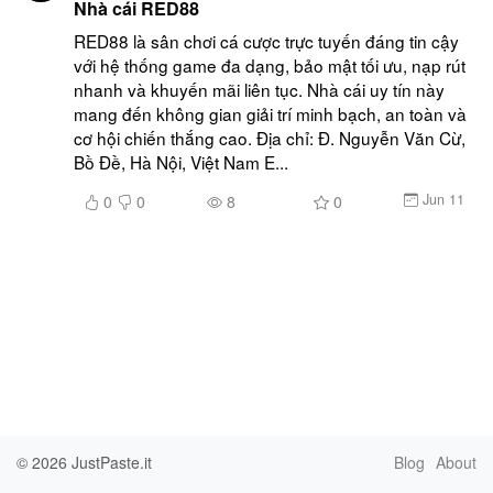
Nhà cái RED88
RED88 là sân chơi cá cược trực tuyến đáng tin cậy 
với hệ thống game đa dạng, bảo mật tối ưu, nạp rút 
nhanh và khuyến mãi liên tục. Nhà cái uy tín này 
mang đến không gian giải trí minh bạch, an toàn và 
cơ hội chiến thắng cao. Địa chỉ: Đ. Nguyễn Văn Cừ, 
Bồ Đề, Hà Nội, Việt Nam E...
Jun 11
0
0
8
0
© 2026
JustPaste.it
Blog
About