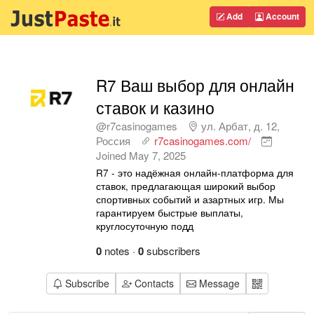
Add
Account
R7 Ваш выбор для онлайн
ставок и казино
@r7casinogames
ул. Арбат, д. 12,
Россия
r7casinogames.com/
Joined
May 7, 2025
R7 - это надёжная онлайн-платформа для
ставок, предлагающая широкий выбор
спортивных событий и азартных игр. Мы
гарантируем быстрые выплаты,
круглосуточную подд
0
notes
·
0
subscribers
Subscribe
Contacts
Message