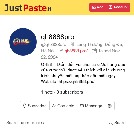
Add
Account
qh8888pro
@qh8888pro
Láng Thượng, Đống Đa,
Hà Nội
qh8888.pro/
Joined
Nov
22, 2024
QH88 – Điểm đến vui chơi cá cược hàng đầu
của cược thủ, được yêu thích với các chương
trình khuyến mãi nạp hấp dẫn mỗi ngày.
Website: https://qh8888.pro/
1
note
·
0
subscribers
Subscribe
Contacts
Message
Search