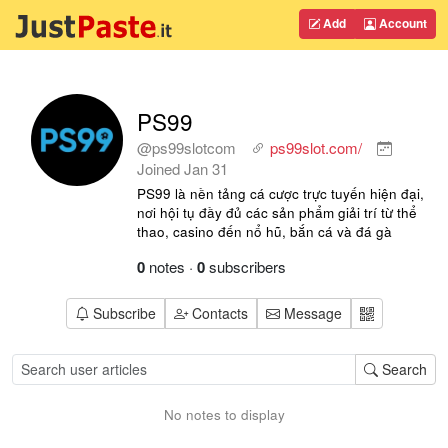
Add
Account
PS99
@ps99slotcom
ps99slot.com/
Joined
Jan 31
PS99 là nền tảng cá cược trực tuyến hiện đại,
nơi hội tụ đầy đủ các sản phẩm giải trí từ thể
thao, casino đến nổ hũ, bắn cá và đá gà
0
notes
·
0
subscribers
Subscribe
Contacts
Message
Search
No notes to display