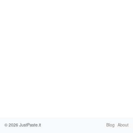
© 2026
JustPaste.it
Blog
About