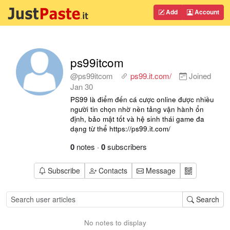
Add
Account
ps99itcom
@ps99itcom
ps99.it.com/
Joined
Jan 30
PS99 là điểm đến cá cược online được nhiều
người tin chọn nhờ nền tảng vận hành ổn
định, bảo mật tốt và hệ sinh thái game đa
dạng từ thể https://ps99.it.com/
0
notes
·
0
subscribers
Subscribe
Contacts
Message
Search
No notes to display