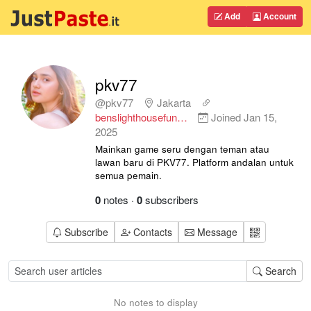
Add
Account
pkv77
@pkv77
Jakarta
benslighthousefun…
Joined
Jan 15,
2025
Mainkan game seru dengan teman atau
lawan baru di PKV77. Platform andalan untuk
semua pemain.
0
notes
·
0
subscribers
Subscribe
Contacts
Message
Search
No notes to display