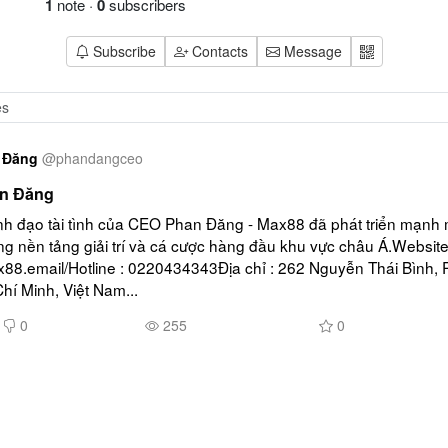
1
note
·
0
subscribers
Subscribe
Contacts
Message
 Đăng
@
phandangceo
n Đăng
nh đạo tài tình của CEO Phan Đăng - Max88 đã phát triển mạnh m
g nền tảng giải trí và cá cược hàng đầu khu vực châu Á.Website 
ax88.email/Hotline : 0220434343Địa chỉ : 262 Nguyễn Thái Bình, 
hí Minh, Việt Nam...
0
255
0