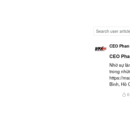
CEO Phan
CEO Pha
Nhờ sự lã
trong nhữn
https://m
Bình, Hồ C
0