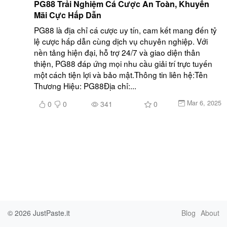
PG88 Trải Nghiệm Cá Cược An Toàn, Khuyến
Mãi Cực Hấp Dẫn
PG88 là địa chỉ cá cược uy tín, cam kết mang đến tỷ 
lệ cược hấp dẫn cùng dịch vụ chuyên nghiệp. Với 
nền tảng hiện đại, hỗ trợ 24/7 và giao diện thân 
thiện, PG88 đáp ứng mọi nhu cầu giải trí trực tuyến 
một cách tiện lợi và bảo mật.Thông tin liên hệ:Tên 
Thương Hiệu: PG88Địa chỉ:...
Mar 6, 2025
0
0
341
0
© 2026
JustPaste.it
Blog
About